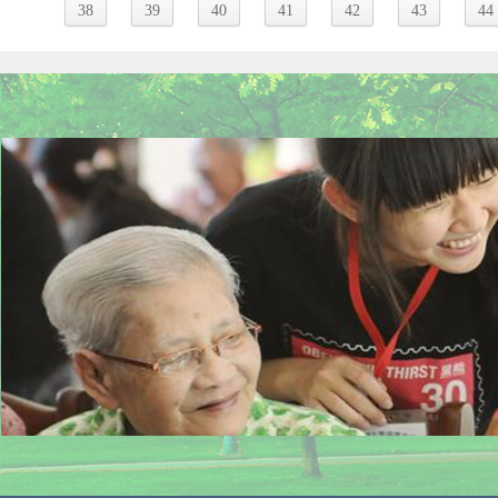
38
39
40
41
42
43
44