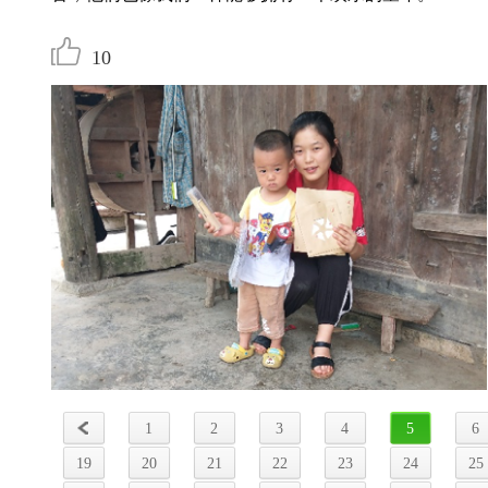
10
1
2
3
4
5
6
19
20
21
22
23
24
25