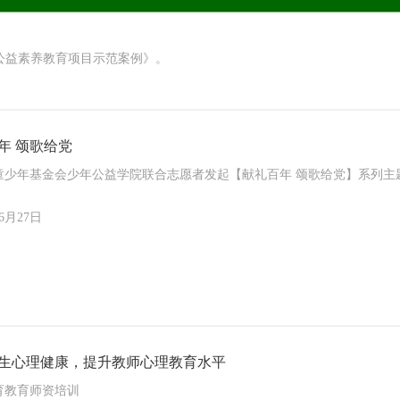
公益素养教育项目示范案例》。
年 颂歌给党
童少年基金会少年公益学院联合志愿者发起【献礼百年 颂歌给党】系列主
06月27日
生心理健康，提升教师心理教育水平
育教育师资培训