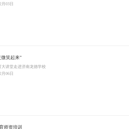
12月03日
灵微笑起来”
育大讲堂走进济南龙德学校
12月06日
育师资培训